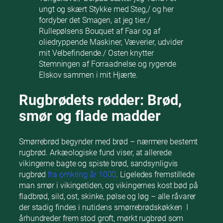
ungt og skært Stykke med Steg,/ og her
fordyber det Smagen, at jeg tier./
Rullepølsens Bouquet af Faar og af
oliedryppende Maskiner, Væverier, udvider
mit Velbefindende./ Osten knytter
Stemningen af Forraadnelse og rygende
Elskov sammen i mit Hjærte.
Rugbrødets rødder: Brød,
smør og flade madder
Smørrebrød begynder med brød – nærmere bestemt
rugbrød. Arkæologiske fund viser, at allerede
vikingerne bagte og spiste brød, sandsynligvis
rugbrød
fra omkring år 1000
. Ligeledes fremstillede
man smør i vikingetiden, og vikingernes kost bød på
fladbrød, sild, ost, skinke, pølse og løg – alle råvarer
der stadig findes i nutidens smørrebrødskøkken I
århundreder frem stod groft, mørkt rugbrød som