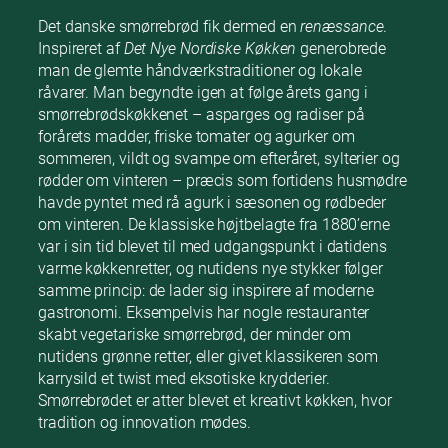
Det danske smørrebrød fik dermed en
renæssance
.
Inspireret af
Det Nye Nordiske Køkken
generobrede
man de glemte håndværkstraditioner og lokale
råvarer. Man begyndte igen at følge årets gang i
smørrebrødskøkkenet – asparges og radiser på
forårets madder, friske tomater og agurker om
sommeren, vildt og svampe om efteråret, sylterier og
rødder om vinteren – præcis som fortidens husmødre
havde pyntet med rå agurk i sæsonen og rødbeder
om vinteren. De klassiske højtbelagte fra 1880’erne
var i sin tid blevet til med udgangspunkt i datidens
varme køkkenretter, og nutidens nye stykker følger
samme princip: de lader sig inspirere af moderne
gastronomi. Eksempelvis har nogle restauranter
skabt vegetariske smørrebrød, der minder om
nutidens grønne retter, eller givet klassikeren som
karrysild et twist med eksotiske krydderier.
Smørrebrødet er atter blevet et kreativt køkken, hvor
tradition og innovation mødes.