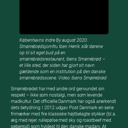
Københavns Indre By august 2020:
Smørrebrødsjomfru Iben Herrik slår dørene
op til sit eget bud på en
smørrebrødsrestaurant, Ibens Smørrebrød –
et lille sted, der siden har gjort sit navn
gældende som en institution på den danske
smørrebrødsscene. Video: Ibens Smørrebrød
Smørrebrødet har med andre ord genvundet sin
respekt – ikke som nostalgi, men som levende
madkultur. Det officielle Danmark har også anerkendt
dets betydning: I 2012 udgav Post Danmark en serie
frimærker med fire klassiske højtbelagte stykker (bl.a.
æg med rejer, rullepølse med sky og roastbeef med
peberrod) som hyldest til den danske madarv. At