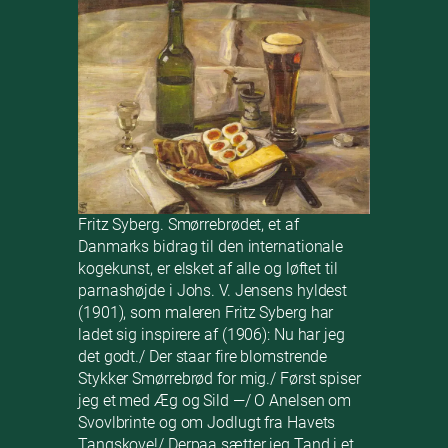
Fritz Syberg. Smørrebrødet, et af
Danmarks bidrag til den internationale
kogekunst, er elsket af alle og løftet til
parnashøjde i Johs. V. Jensens hyldest
(1901), som maleren Fritz Syberg har
ladet sig inspirere af (1906): Nu har jeg
det godt./ Der staar fire blomstrende
Stykker Smørrebrød for mig./ Først spiser
jeg et med Æg og Sild —/ O Anelsen om
Svovlbrinte og om Jodlugt fra Havets
Tangskove!/ Derpaa sætter jeg Tand i et