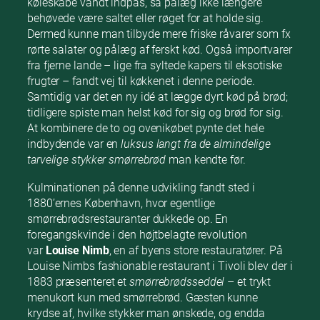
køleskabe vandt indpas, så pålæg ikke længere
behøvede være saltet eller røget for at holde sig.
Dermed kunne man tilbyde mere friske råvarer som fx
rørte salater og pålæg af ferskt kød. Også importvarer
fra fjerne lande – lige fra syltede kapers til eksotiske
frugter – fandt vej til køkkenet i denne periode.
Samtidig var det en ny idé at lægge dyrt kød på brød;
tidligere spiste man helst kød for sig og brød for sig.
At kombinere de to og ovenikøbet pynte det hele
indbydende var en
luksus langt fra de almindelige
tarvelige stykker smørrebrød
man kendte før.
Kulminationen på denne udvikling fandt sted i
1880’ernes København, hvor egentlige
smørrebrødsrestauranter dukkede op. En
foregangskvinde i den højtbelagte revolution
var
Louise Nimb
, en af byens store restauratører. På
Louise Nimbs fashionable restaurant i Tivoli blev der i
1883 præsenteret et
smørrebrødsseddel
– et trykt
menukort kun med smørrebrød. Gæsten kunne
krydse af, hvilke stykker man ønskede, og endda