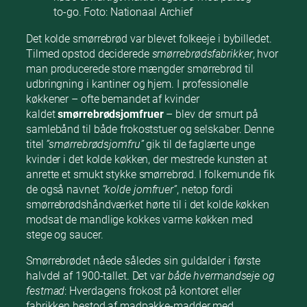
to-go. Foto: Nationaal Archief
Det kolde smørrebrød var blevet folkeeje i bybilledet.
Tilmed opstod deciderede
smørrebrødsfabrikker
, hvor
man producerede store mængder smørrebrød til
udbringning i kantiner og hjem. I professionelle
køkkener – ofte bemandet af kvinder
kaldet
smørrebrødsjomfruer
– blev der smurt på
samlebånd til både frokoststuer og selskaber. Denne
titel
”smørrebrødsjomfru”
gik til de faglærte unge
kvinder i det kolde køkken, der mestrede kunsten at
anrette et smukt stykke smørrebrød. I folkemunde fik
de også navnet
”kolde jomfruer”
, netop fordi
smørrebrødshåndværket hørte til i det kolde køkken
modsat de mandlige kokkes varme køkken med
stege og saucer.
Smørrebrødet nåede således sin guldalder i første
halvdel af 1900-tallet. Det var
både hvermandseje og
festmad
: Hverdagens frokost på kontoret eller
fabrikken bestod af madpakke-madder med