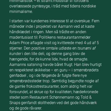
minimalistisk – et stramt modsvar til fortidens
overlæssede pyntesyge, i tråd med tidens nordiske
minimalisme.
I starten var kundernes interesse til at overskue. Fem
måneder inde i projektet var Aamann ved at kaste
håndklædet i ringen. Men så trådte en anden
madentusiast til: Politikens restaurantanmelder
Adam Price aflagde visit og kvitterede med 4 ud af 5
stjerner. Den positive omtale udløste en
tsunami af
kunder
i den lille deli, og denne gang blev de
hængende, for de kunne lide, hvad de smagte.
Aamanns satsning havde båret frugt. Han blev hurtigt
en respekteret skikkelse – en guru – i smørrebrødets
genfødsel , og i de følgende år fulgte flere nye
smørrebrødssteder trop. Samtidig begyndte nogle af
de gamle frokostrestauranter, som aldrig helt var
forsvundet, at skrue op for kvaliteten; hæderkronede
steder som Restaurant Schønnemann og Told &
Snaps genfandt stoltheden ved det gode håndværk
og de gode råvarer.