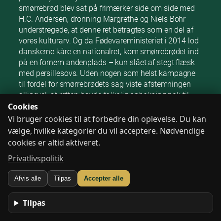
smørrebrød blev sat på frimærker side om side med
H.C. Andersen, dronning Margrethe og Niels Bohr
understregede, at denne ret betragtes som en del af
vores kulturarv. Og da Fødevareministeriet i 2014 lod
danskerne kåre en nationalret, kom smørrebrødet ind
på en fornem andenplads – kun slået af stegt flæsk
med persillesovs. Uden nogen som helst kampagne
til fordel for smørrebrødets sag viste afstemningen
alligevel, at retten havde
folkelig opbakning
nok til
Cookies
næsten at løbe med titlen. Smørrebrødet lever altså i
bedste velgående i folkets hjerter.
Vi bruger cookies til at forbedre din oplevelse. Du kan
vælge, hvilke kategorier du vil acceptere. Nødvendige
Et stykke Danmarkshistorie
cookies er altid aktiveret.
på brød
Privatlivspolitik
Afvis alle
Tilpas
Accepter alle
Smørrebrødets rejse fra vikingernes fladbrød til
nutidens Michelin-anbefalede kreationer afspejler
Tilpas
Danmarks egen udvikling. Hvert lag pålæg og hver
pyntestrimel fortæller en historie: om jordbundne