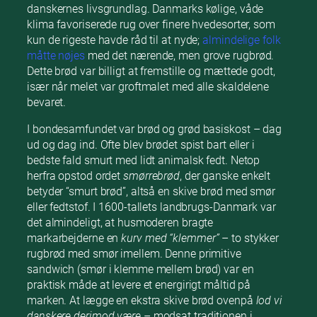
danskernes livsgrundlag. Danmarks kølige, våde
klima favoriserede rug over finere hvedesorter, som
kun de rigeste havde råd til at nyde;
almindelige folk
måtte nøjes
med det nærende, men grove rugbrød.
Dette brød var billigt at fremstille og mættede godt,
især når melet var groftmalet med alle skaldelene
bevaret.
I bondesamfundet var brød og grød basiskost – dag
ud og dag ind. Ofte blev brødet spist bart eller i
bedste fald smurt med lidt animalsk fedt. Netop
herfra opstod ordet
smørrebrød
, der ganske enkelt
betyder “smurt brød”, altså en skive brød med smør
eller fedtstof. I 1600-tallets landbrugs-Danmark var
det almindeligt, at husmoderen bragte
markarbejderne en
kurv med “klemmer”
– to stykker
rugbrød med smør imellem. Denne primitive
sandwich (smør i klemme mellem brød) var en
praktisk måde at levere et energirigt måltid på
marken. At lægge en ekstra skive brød ovenpå
lod vi
danskere derimod være
– modsat traditionen i