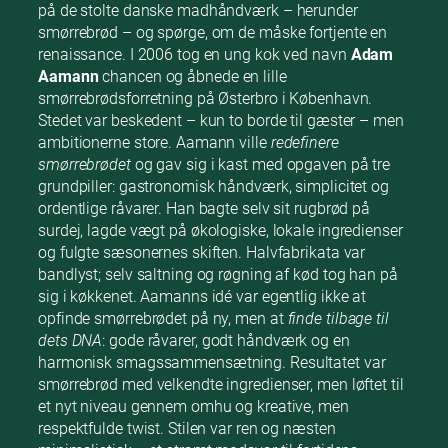
på de stolte danske madhåndværk – herunder
smørrebrød – og spørge, om de måske fortjente en
renaissance. I 2006 tog en ung kok ved navn
Adam
Aamann
chancen og åbnede en lille
smørrebrødsforretning på Østerbro i København.
Stedet var beskedent – kun to borde til gæster – men
ambitionerne store. Aamann ville
redefinere
smørrebrødet
og gav sig i kast med opgaven på tre
grundpiller: gastronomisk håndværk, simplicitet og
ordentlige råvarer. Han bagte selv sit rugbrød på
surdej, lagde vægt på økologiske, lokale ingredienser
og fulgte sæsonernes skiften. Halvfabrikata var
bandlyst; selv saltning og røgning af kød tog han på
sig i køkkenet. Aamanns idé var egentlig ikke at
opfinde smørrebrødet på ny, men at
finde tilbage til
dets DNA
: gode råvarer, godt håndværk og en
harmonisk smagssammensætning. Resultatet var
smørrebrød med velkendte ingredienser, men løftet til
et nyt niveau gennem omhu og kreative, men
respektfulde twist. Stilen var ren og næsten