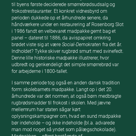
til byens første deciderede smørrebrødsudsalg og
frokostrestauranter. Et konkret vidnesbyrd om
perioden dukkede op et århundrede senere, da
håndværkere under en restaurering af Rosenborg Slot
i 1986 fandt en velbevaret madpakke gemt bag et
panel – dateret til 1886, da avispapiret omkring
brødet viste sig at være
Social-Demokraten
fra det år.
Indholdet? Tykke skiver rugbrød smurt med svinefedt.
Denne lille historiske
madpakke
illustrerer, hvor
udbredt og genkendeligt det simple smørrebrød var
for arbejderne i 1800-tallet.
I samme periode tog også en anden dansk tradition
form: skolebarnets madpakke. Langt op i det 20.
århundrede var det normen, at også børn medbragte
rugbrødsmadder til frokost i skolen. Med jævne
mellemrum har staten sågar kørt
oplysningskampagner om, hvad en sund madpakke
bør indeholde – og ikke indeholde (bl.a. advarede
man mod noget så yndet som pålægschokolade).