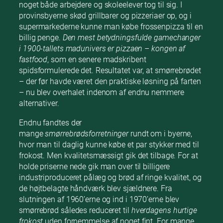
noget både arbejdere og skoleelever tog til sig. I
provinsbyerne skød grillbarer og pizzeriaer op, og i
supermarkederne kunne man købe frossenpizza til en
billig penge.
Den mest betydningsfulde gamechanger
i 1900-tallets madunivers er pizzaen – kongen af
fastfood
, som en senere madskribent
spidsformulerede det. Resultatet var, at smørrebrødet
– der før havde været den praktiske løsning på farten
– nu blev overhalet indenom af endnu nemmere
alternativer.
Endnu fandtes der
mange
smørrebrødsforretninger
rundt om i byerne,
hvor man til daglig kunne købe et par stykker med til
frokost. Men kvalitetsmæssigt gik det tilbage. For at
holde priserne nede gik man over til billigere
industriproduceret pålæg og brød af ringe kvalitet, og
de højtbelagte håndværk blev sjældnere. Fra
slutningen af 1960’erne og ind i 1970’erne blev
smørrebrød således reduceret til
hverdagens hurtige
frokost
uden fornemmelse af noget fint. For mange