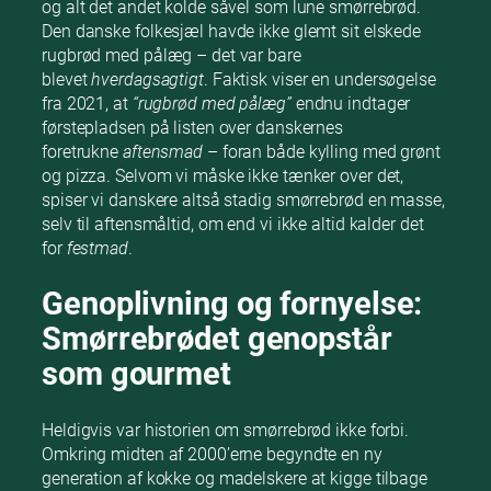
og alt det andet kolde såvel som lune smørrebrød.
Den danske folkesjæl havde ikke glemt sit elskede
rugbrød med pålæg – det var bare
blevet
hverdagsagtigt
. Faktisk viser en undersøgelse
fra 2021, at
“rugbrød med pålæg”
endnu indtager
førstepladsen på listen over danskernes
foretrukne
aftensmad
– foran både kylling med grønt
og pizza. Selvom vi måske ikke tænker over det,
spiser vi danskere altså stadig smørrebrød en masse,
selv til aftensmåltid, om end vi ikke altid kalder det
for
festmad
.
Genoplivning og fornyelse:
Smørrebrødet genopstår
som gourmet
Heldigvis var historien om smørrebrød ikke forbi.
Omkring midten af 2000’erne begyndte en ny
generation af kokke og madelskere at kigge tilbage