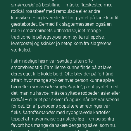
smørrebrød
på bestilling – måske flæskesteg med
rødkål, roastbeef med remoulade eller andre
klassikere – og leverede det fint pyntet på fade klar til
gæstebordet. Dermed fik slagtermesteren også en
rolle i smørrebrødets udbredelse, idet mange
traditionelle pålægstyper som sylte, rullepølse,
leverpostej og skinker jo netop kom fra slagterens
værksted.
I almindelige hjem var søndag aften ofte
smørrebrødstid. Familierne kunne finde på at lave
deres eget lille kolde bord. Ofte blev der på forhånd
aftalt, hvor mange stykker hver person kunne spise,
hvorefter
mor smurte smørrebrødet
, pænt pyntet med
det, man nu havde: måske syltede rødbeder, asier eller
rødkål – eller et par skiver rå agurk, når det var sæson
for det. En af periodens populære anretninger var
f.eks.
kartoffelmadder
med nyopgravede kartofler
toppet af mayonnaise og ristede løg – en personlig
favorit hos mange danskere dengang såvel som nu.