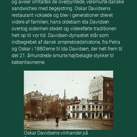
og aviser omtaltes de overpyntede, velsmurte danske
sandwiches med begejstring. Oskar Davidsens
restaurant voksede og blev i generationer drevet
videre af familien; hans oldebarn Ida Davidsen
overtog sidenhen stedet og videreførte traditionen
helt op til vor tid. Davidsen-dynastiet står som
indbegrebet af dansk smørrebrødshistorie, fra Petra
og Oskar i 1880’erne til Ida Davidsen, der helt frem til
det 21. århundrede smurte højtbelagte stykker til
københavnerne.
Oskar Davidsens vinhandel på