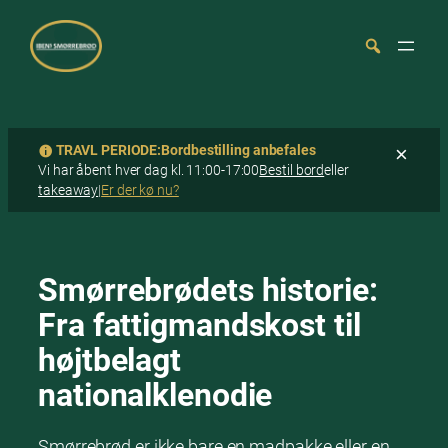
TRAVL PERIODE:
Bordbestilling anbefales
×
Vi har åbent hver dag kl. 11:00-17:00
Bestil bord
eller
takeaway
|
Er der kø nu?
Spring
Søg
til
indhold
Smørrebrødets historie:
Fra fattigmandskost til
højtbelagt
nationalklenodie
Smørrebrød er ikke bare en madpakke eller en