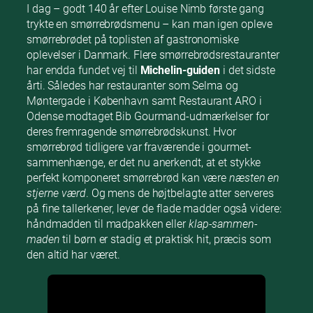
I dag – godt 140 år efter Louise Nimb første gang
trykte en smørrebrødsmenu – kan man igen opleve
smørrebrødet på toplisten af gastronomiske
oplevelser i Danmark. Flere smørrebrødsrestauranter
har endda fundet vej til
Michelin-guiden
i det sidste
årti. Således har restauranter som Selma og
Møntergade i København samt Restaurant ARO i
Odense modtaget Bib Gourmand-udmærkelser for
deres fremragende smørrebrødskunst. Hvor
smørrebrød tidligere var fraværende i gourmet-
sammenhænge, er det nu anerkendt, at et stykke
perfekt komponeret smørrebrød kan være
næsten en
stjerne værd
. Og mens de højtbelagte atter serveres
på fine tallerkener, lever de flade madder også videre:
håndmadden til madpakken eller
klap-sammen-
maden
til børn er stadig et praktisk hit, præcis som
den altid har været.