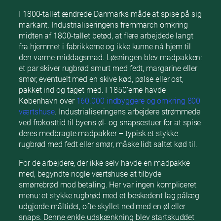
I 1800-tallet ændrede Danmarks måde at spise på sig
markant. Industrialiseringens fremmarch omkring
midten af 1800-tallet betød, at flere arbejdede langt
fra hjemmet i fabrikkerne og ikke kunne nå hjem til
den varme middagsmad. Løsningen blev madpakken:
et par skiver rugbrød smurt med fedt, margarine eller
smør, eventuelt med en skive kød, pølse eller ost,
pakket ind og taget med. I 1850’erne havde
København over
160.000 indbyggere og omkring 800
værtshuse
. Industrialiseringens arbejdere strømmede
ved frokosttid til byens øl- og snapsestuer for at spise
deres medbragte madpakker – typisk et stykke
rugbrød med fedt eller smør, måske lidt saltet kød til.
For de arbejdere, der ikke selv havde en madpakke
med, begyndte nogle værtshuse at tilbyde
smørrebrød mod betaling. Her var ingen kompliceret
menu: et stykke rugbrød med et beskedent lag pålæg
udgjorde måltidet, ofte skyllet ned med en øl eller
snaps. Denne enkle udskænkning blev startskuddet