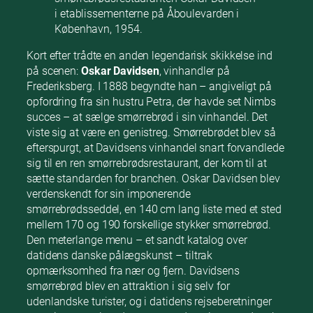
i etablissementerne på Åboulevarden i
København, 1954.
Kort efter trådte en anden legendarisk skikkelse ind
på scenen:
Oskar Davidsen
, vinhandler på
Frederiksberg. I 1888 begyndte han – angiveligt på
opfordring fra sin hustru Petra, der havde set Nimbs
succes – at sælge smørrebrød i sin vinhandel. Det
viste sig at være en genistreg. Smørrebrødet blev så
efterspurgt, at Davidsens vinhandel snart forvandlede
sig til en ren smørrebrødsrestaurant, der kom til at
sætte standarden for branchen. Oskar Davidsen blev
verdenskendt for sin imponerende
smørrebrødsseddel, en 140 cm lang liste med et sted
mellem 170 og 190 forskellige stykker smørrebrød.
Den meterlange menu – et sandt katalog over
datidens danske pålægskunst – tiltrak
opmærksomhed fra nær og fjern. Davidsens
smørrebrød blev en attraktion i sig selv for
udenlandske turister, og i datidens rejseberetninger