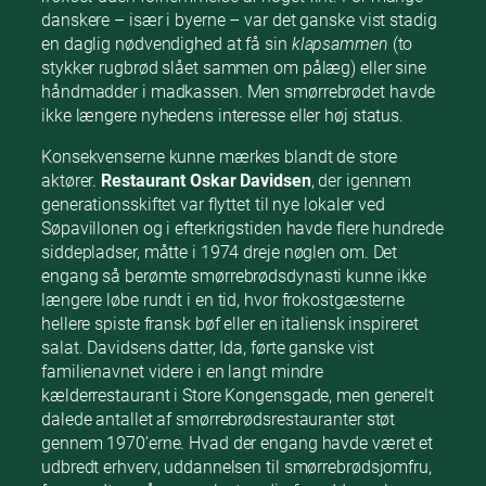
danskere – især i byerne – var det ganske vist stadig
en daglig nødvendighed at få sin
klapsammen
(to
stykker rugbrød slået sammen om pålæg) eller sine
håndmadder i madkassen. Men smørrebrødet havde
ikke længere nyhedens interesse eller høj status.
Konsekvenserne kunne mærkes blandt de store
aktører.
Restaurant Oskar Davidsen
, der igennem
generationsskiftet var flyttet til nye lokaler ved
Søpavillonen og i efterkrigstiden havde flere hundrede
siddepladser, måtte i 1974 dreje nøglen om. Det
engang så berømte smørrebrødsdynasti kunne ikke
længere løbe rundt i en tid, hvor frokostgæsterne
hellere spiste fransk bøf eller en italiensk inspireret
salat. Davidsens datter, Ida, førte ganske vist
familienavnet videre i en langt mindre
kælderrestaurant i Store Kongensgade, men generelt
dalede antallet af smørrebrødsrestauranter støt
gennem 1970’erne. Hvad der engang havde været et
udbredt erhverv, uddannelsen til smørrebrødsjomfru,