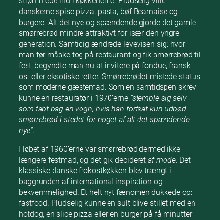
strømmede ind i køkkenerne. Pludselig ville
danskerne spise pizza, pasta, bøf Bearnaise og
burgere. Alt det nye og spændende gjorde det gamle
smørrebrød mindre attraktivt for især den yngre
generation. Samtidig ændrede levevisen sig: hvor
man før måske tog på restaurant og fik smørrebrød til
fest, begyndte man nu at invitere på fondue, fransk
ost eller eksotiske retter. Smørrebrødet mistede status
som moderne gæstemad. Som en samtidspen skrev
kunne en restauratør i 1970’erne
“stemple sig selv
som tabt bag en vogn, hvis han fortsat kun udbød
smørrebrød i stedet for noget af alt det spændende
nye”
.
I løbet af 1960’erne var smørrebrød dermed ikke
længere festmad, og det gik decideret
af mode
. Det
klassiske danske frokostkøkken blev trængt i
baggrunden af international inspiration og
bekvemmelighed. Et helt nyt fænomen dukkede op:
fastfood. Pludselig kunne en sult blive stillet med en
hotdog, en slice pizza eller en burger på få minutter –