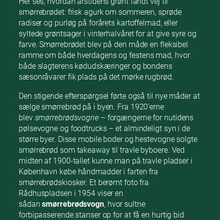
Her ses, hvordan årstidens grønt fandt vej til
smørrebrødet: frisk agurk om sommeren, sprøde
radiser og purløg på forårets kartoffelmad, eller
syltede grøntsager i vinterhalvåret for at give syre og
farve. Smørrebrødet blev på den måde en fleksibel
ramme om både hverdagens og festens mad, hvor
både slagterens kødudskæringer og bondens
sæsonråvarer fik plads på det mørke rugbrød.
Den stigende efterspørgsel førte også til nye måder at
sælge smørrebrød på i byen. Fra 1920’erne
blev
smørrebrødsvogne
– forgængerne for nutidens
pølsevogne og foodtrucks – et almindeligt syn i de
større byer. Disse mobile boder og hestevogne solgte
smørrebrød som takeaway til travle byboere. Ved
midten af 1900-tallet kunne man på travle pladser i
København købe håndmadder i farten fra
smørrebrødskiosker. Et berømt foto fra
Rådhuspladsen i 1954 viser en
sådan
smørrebrødsvogn
, hvor sultne
forbipasserende stanser op for at få en hurtig bid