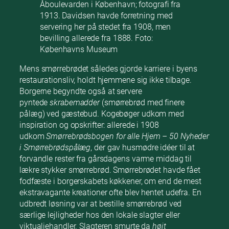
Åboulevarden i København; fotografi fra
1913. Davidsen havde forretning med
servering her på stedet fra 1908, men
bevilling allerede fra 1888. Foto:
Københavns Museum
Mens smørrebrødet således gjorde karriere i byens
restaurationsliv, holdt hjemmene sig ikke tilbage.
Borgerne begyndte også at servere
pyntede
skrabemadder
(smørrebrød med finere
pålæg) ved gæstebud. Kogebøger udkom med
inspiration og opskrifter: allerede i 1908
udkom
Smørrebrødsbogen for alle Hjem – 50 Nyheder
i Smørrebrødspålæg
, der gav husmødre idéer til at
forvandle rester fra gårsdagens varme middag til
lækre stykker smørrebrød. Smørrebrødet havde fået
fodfæste i borgerskabets køkkener, om end de mest
ekstravagante kreationer ofte blev hentet udefra. En
udbredt løsning var at bestille smørrebrød ved
særlige lejligheder hos den lokale slagter eller
viktualiehandler. Slagteren smurte da
højt