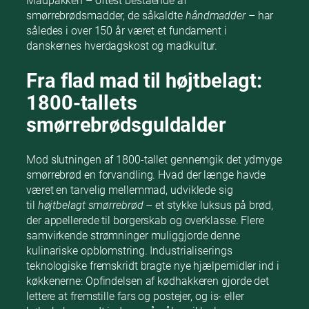
Madpakken – oftest bestående af
smørrebrødsmadder, de såkaldte
håndmadder
– har
således i over 150 år været et fundament i
danskernes hverdagskost og madkultur.
Fra flad mad til højtbelagt:
1800-tallets
smørrebrødsguldalder
Mod slutningen af 1800-tallet gennemgik det ydmyge
smørrebrød en forvandling. Hvad der længe havde
været en tarvelig mellemmad, udviklede sig
til
højtbelagt smørrebrød
– et stykke luksus på brød,
der appellerede til borgerskab og overklasse. Flere
samvirkende strømninger muliggjorde denne
kulinariske opblomstring. Industrialiserings
teknologiske fremskridt bragte nye hjælpemidler ind i
køkkenerne: Opfindelsen af kødhakkeren gjorde det
lettere at fremstille fars og postejer, og is- eller