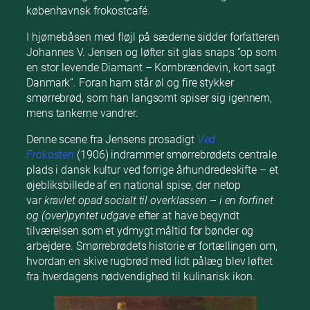
københavnsk frokostcafé.
I hjørnebåsen med fløjl på sæderne sidder forfatteren
Johannes V. Jensen og løfter sit glas snaps “op som
en stor levende Diamant – Kornbrændevin, kort sagt
Danmark”. Foran ham står øl og fire stykker
smørrebrød, som han langsomt spiser sig igennem,
mens tankerne vandrer.
Denne scene fra Jensens prosadigt
Ved
Frokosten
(1906) indrammer smørrebrødets centrale
plads i dansk kultur ved forrige århundredeskifte – et
øjebliksbillede af en national spise, der netop
var
kravlet opad socialt til overklassen – i en forfinet
og (over)pyntet udgave
efter at have begyndt
tilværelsen som et ydmygt måltid for bønder og
arbejdere. Smørrebrødets historie er fortællingen om,
hvordan en skive rugbrød med lidt pålæg blev løftet
fra hverdagens nødvendighed til kulinarisk ikon.