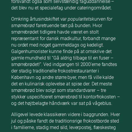
forsvandt også som selvstændig faguddannelse –
det blev nu et specialefag under cateringområdet.
Omkring årtusindskiftet var
popularitetskurven for
smørrebrød
faretruende tæt på bunden. Hvor
smørrebrødet tidligere havde været en stolt
repræsentant for dansk madkultur, forbandt mange
nu ordet med noget gammeldags og kedeligt.
Galgenhumorister kunne finde på at omskrive det
gamle mundheld til “Gå aldrig tilbage til en fuser –
smørrebrødet!”. Ved indgangen til 2000’erne fandtes
der stadig traditionelle frokostrestauranter i
København og andre større byer, men få ville kalde
det en kulinarisk oplevelse at spise der. Det meste
smørrebrød blev solgt som standardvarer – tre
stykker uspecificeret smørrebrød til kontorfrokosten –
og det højtbelagte håndværk var sat på vågeblus.
Alligevel levede klassikeren videre i baggrunden. Hver
jul og påske fandt de traditionsrige frokostborde sted
i familierne, stadig med sild, leverpostej, flæskesteg