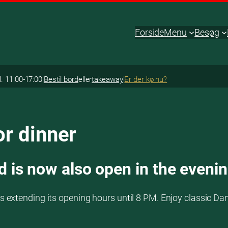
Forside
Menu
Besøg
l. 11:00-17:00
|
Bestil bord
eller
takeaway
|
Er der kø nu?
r dinner
 is now also open in the eveni
 extending its opening hours until 8 PM. Enjoy classic Da