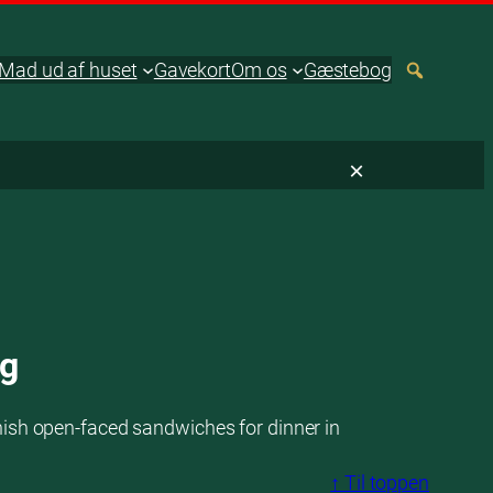
Mad ud af huset
Gavekort
Om os
Gæstebog
×
ng
nish open-faced sandwiches for dinner in
↑ Til toppen