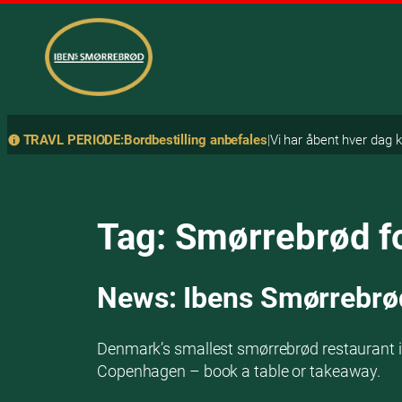
TRAVL PERIODE:
Bordbestilling anbefales
|
Vi har åbent hver dag k
Spring
Søg
til
indhold
Tag:
Smørrebrød fo
News: Ibens Smørrebrød
Denmark’s smallest smørrebrød restaurant is
Copenhagen – book a table or takeaway.