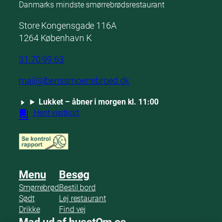
Danmarks mindste smørrebrødsrestaurant
Store Kongensgade 116A
1264 København K
31 70 99 63
mail@ibenssmoerrebroed.dk
Lukket – åbner i morgen kl. 11:00
Hent visitkort
Menu
Besøg
Smørrebrød
Bestil bord
Sødt
Lej restaurant
Drikke
Find vej