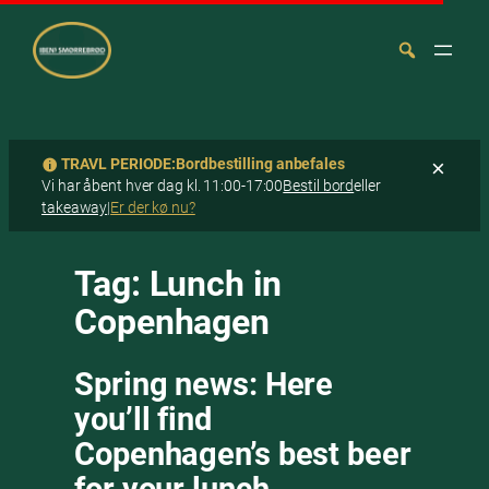
TRAVL PERIODE:
Bordbestilling anbefales
×
Vi har åbent hver dag kl. 11:00-17:00
Bestil bord
eller
takeaway
|
Er der kø nu?
Spring
Søg
til
Tag:
Lunch in
indhold
Copenhagen
Spring news: Here
you’ll find
Copenhagen’s best beer