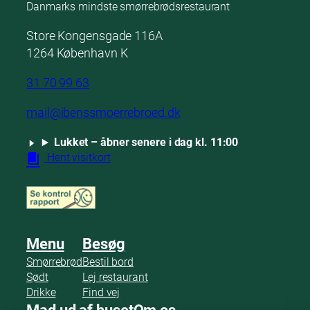
Danmarks mindste smørrebrødsrestaurant
Store Kongensgade 116A
1264 København K
31 70 99 63
mail@ibenssmoerrebroed.dk
Lukket – åbner senere i dag kl. 11:00
Hent visitkort
Menu
Besøg
Smørrebrød
Bestil bord
Sødt
Lej restaurant
Drikke
Find vej