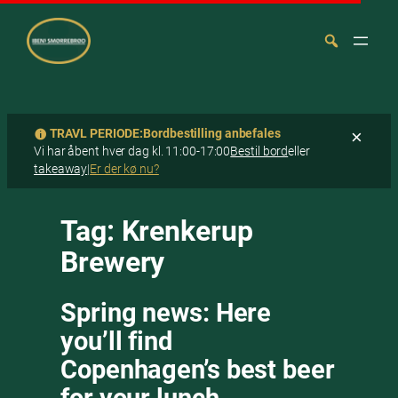
TRAVL PERIODE:
Bordbestilling anbefales
×
Vi har åbent hver dag kl. 11:00-17:00
Bestil bord
eller
takeaway
|
Er der kø nu?
Spring
Søg
til
Tag:
Krenkerup
indhold
Brewery
Spring news: Here
you’ll find
Copenhagen’s best beer