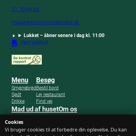
31 70 99 63
mail@ibenssmoerrebroed.dk
Lukket – åbner senere i dag kl. 11:00
Hent visitkort
Menu
Besøg
Smørrebrød
Bestil bord
Sødt
Lej restaurant
Drikke
Find vej
Mad ud af huset
Om os
Bestil smørrebrød
Omtaler
Cookies
Arrangementer
Gæstebog
Vi bruger cookies til at forbedre din oplevelse. Du kan
Mødeforplejning
Kontakt