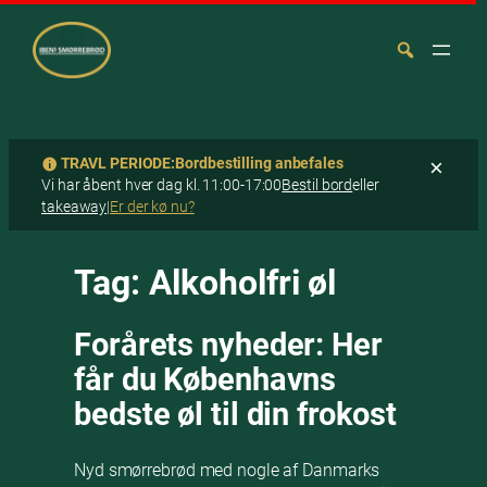
TRAVL PERIODE:
Bordbestilling anbefales
×
Vi har åbent hver dag kl. 11:00-17:00
Bestil bord
eller
takeaway
|
Er der kø nu?
Spring
Søg
til
Tag:
Alkoholfri øl
indhold
Forårets nyheder: Her
får du Københavns
bedste øl til din frokost
Nyd smørrebrød med nogle af Danmarks