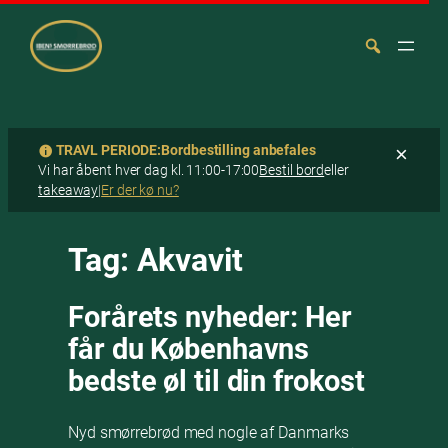
TRAVL PERIODE:
Bordbestilling anbefales
×
Vi har åbent hver dag kl. 11:00-17:00
Bestil bord
eller
takeaway
|
Er der kø nu?
Spring
Søg
til
Tag:
Akvavit
indhold
Forårets nyheder: Her
får du Københavns
bedste øl til din frokost
Nyd smørrebrød med nogle af Danmarks