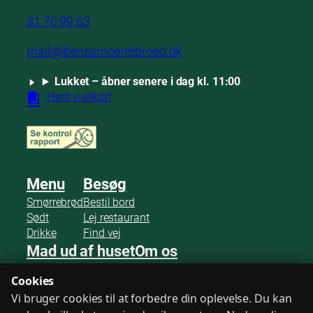
31 70 99 63
mail@ibenssmoerrebroed.dk
Lukket – åbner senere i dag kl. 11:00
Hent visitkort
Menu
Besøg
Smørrebrød
Bestil bord
Sødt
Lej restaurant
Drikke
Find vej
Mad ud af huset
Om os
Bestil smørrebrød
Omtaler
Cookies
Arrangementer
Gæstebog
Vi bruger cookies til at forbedre din oplevelse. Du kan
Mødeforplejning
Kontakt